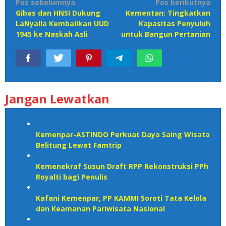
Navigasi
Pos sebelumnya
Pos berikutnya
Gibas dan HNSI Dukung
Kementan: Tingkatkan
pos
LaNyalla Kembalikan UUD
Kapasitas Penyuluh
1945 ke Naskah Asli
untuk Bangun Pertanian
Jangan Lewatkan
Kemenpar-ASTINDO Perkuat Daya Saing Wisata
Belitung Lewat Famtrip
Kemenekraf Susun Draft RPP Rekonstruksi PPh
Royalti bagi Penulis
Kafani Kemenpar, PP KAMMI Soroti Tata Kelola
dan Keamanan Pariwisata Nasional‎