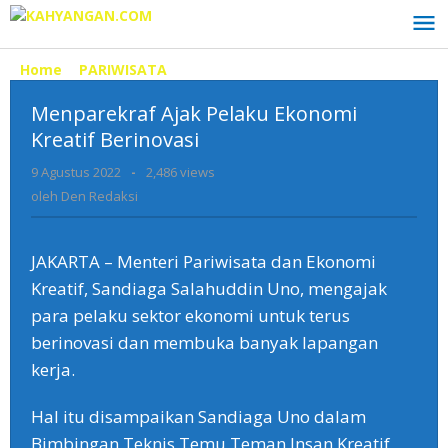
Lewati
ke
konten
Home
»
PARIWISATA
»
Menparekraf
Ajak
Menparekraf Ajak Pelaku Ekonomi
Pelaku
Ekonomi
Kreatif Berinovasi
Kreatif
9 Agustus 2022
oleh
-
2,486 views
Berinovasi
Den
oleh
Den Redaksi
Redaksi
JAKARTA – Menteri Pariwisata dan Ekonomi
Kreatif, Sandiaga Salahuddin Uno, mengajak
para pelaku sektor ekonomi untuk terus
berinovasi dan membuka banyak lapangan
kerja.
Hal itu disampaikan Sandiaga Uno dalam
Bimbingan Teknis Temu Teman Insan Kreatif