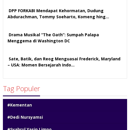
DPP FORKABI Mendapat Kehormatan, Dudung
Abdurachman, Tommy Soeharto, Komeng hing…
58 views
Drama Musikal “The Oath”: Sumpah Palapa
Menggema di Washington DC
58 views
Sate, Batik, dan Reog Menguasai Frederick, Maryland
– USA: Momen Bersejarah Indo…
54 views
Tag Populer
#Kementan
#Dedi Nursyamsi
#Syahrul Yasin Limpo