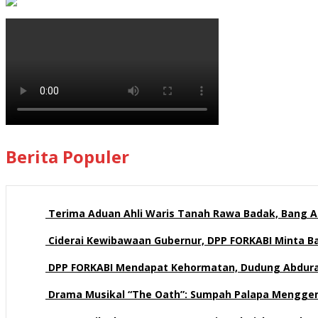
Berita Populer
Terima Aduan Ahli Waris Tanah Rawa Badak, Bang Az
113 views
Ciderai Kewibawaan Gubernur, DPP FORKABI Minta 
71 views
DPP FORKABI Mendapat Kehormatan, Dudung Abdur
58 views
Drama Musikal “The Oath”: Sumpah Palapa Mengge
58 views