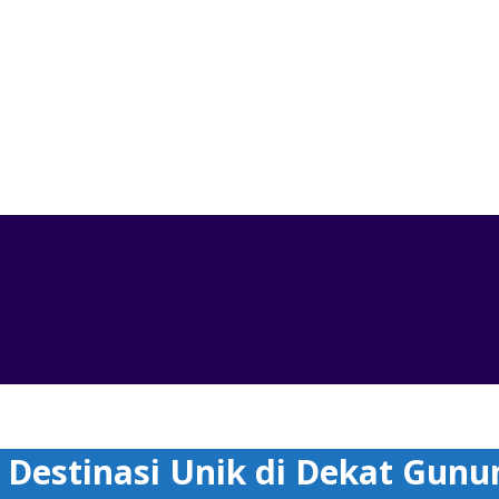
i Unik di Dekat Gunung Agung yang Eksotis
estinasi Unik di Dekat Gunu