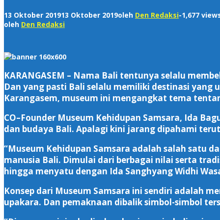
13 Oktober 2019
13 Oktober 2019
oleh
Den Redaksi
-
1,677 view
oleh
Den Redaksi
KARANGASEM – Nama Bali tentunya selalu membekas
Dan yang pasti Bali selalu memiliki destinasi yan
Karangasem, museum ini mengangkat tema tentang 
CO–Founder Museum Kehidupan Samsara, Ida Bagus
dan budaya Bali. Apalagi kini jarang dipahami ter
“Museum Kehidupan Samsara adalah salah satu d
manusia Bali. Dimulai dari berbagai nilai serta tr
hingga menyatu dengan Ida Sanghyang Widhi Wasa
Konsep dari Museum Samsara ini sendiri adalah mer
upakara. Dan pemaknaan dibalik simbol-simbol ter