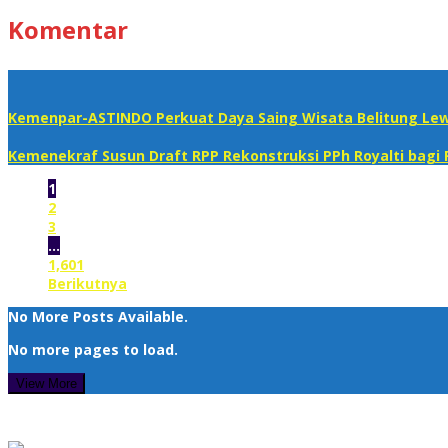
Komentar
Kemenpar-ASTINDO Perkuat Daya Saing Wisata Belitung Lew
Kemenekraf Susun Draft RPP Rekonstruksi PPh Royalti bagi 
1
2
3
…
1,601
Berikutnya
No More Posts Available.
No more pages to load.
View More