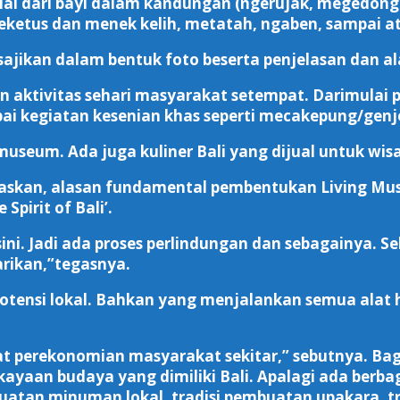
ulai dari bayi dalam kandungan (ngerujak, megedong
eketus dan menek kelih, metatah, ngaben, sampai 
sajikan dalam bentuk foto beserta penjelasan dan 
tan aktivitas sehari masyarakat setempat. Darimula
ai kegiatan kesenian khas seperti mecakepung/genj
useum. Ada juga kuliner Bali yang dijual untuk w
askan, alasan fundamental pembentukan Living Mus
pirit of Bali’.
ini. Jadi ada proses perlindungan dan sebagainya. S
rikan,”tegasnya.
potensi lokal. Bahkan yang menjalankan semua alat
t perekonomian masyarakat sekitar,” sebutnya. Ba
yaan budaya yang dimiliki Bali. Apalagi ada berba
uatan minuman lokal, tradisi pembuatan upakara, tr