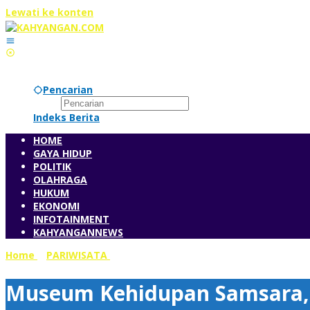
Lewati ke konten
Pencarian
Indeks Berita
HOME
GAYA HIDUP
POLITIK
OLAHRAGA
HUKUM
EKONOMI
INFOTAINMENT
KAHYANGANNEWS
Home
»
PARIWISATA
»
Museum Kehidupan Samsara, Destinas
Museum Kehidupan Samsara, D