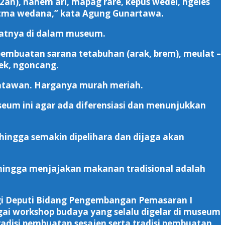
2an), nanem ari, mapag rare, kepus wedel, ngeles
atma wedana,” kata Agung Gunartawa.
alatnya di dalam museum.
i pembuatan sarana tetabuhan (arak, brem), meulat –
ek, ngoncang.
isatawan. Harganya murah meriah.
eum ini agar ada diferensiasi dan menunjukkan
ehingga semakin dipelihara dan dijaga akan
 hingga menjajakan makanan tradisional adalah
gi Deputi Bidang Pengembangan Pemasaran I
gai workshop budaya yang selalu digelar di museum
adisi pembuatan sesajen serta tradisi pembuatan