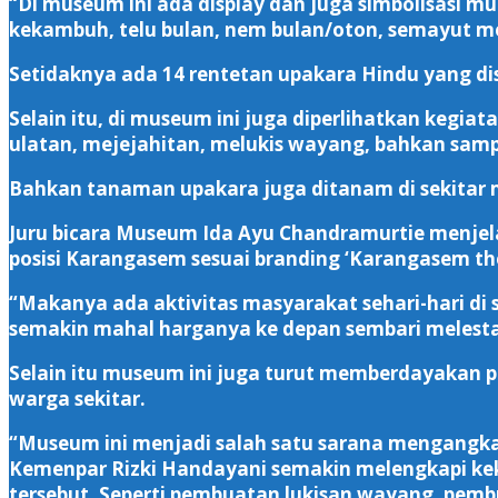
“Di museum ini ada display dan juga simbolisasi m
kekambuh, telu bulan, nem bulan/oton, semayut m
Setidaknya ada 14 rentetan upakara Hindu yang di
Selain itu, di museum ini juga diperlihatkan kegia
ulatan, mejejahitan, melukis wayang, bahkan samp
Bahkan tanaman upakara juga ditanam di sekitar m
Juru bicara Museum Ida Ayu Chandramurtie menjel
posisi Karangasem sesuai branding ‘Karangasem the S
“Makanya ada aktivitas masyarakat sehari-hari di s
semakin mahal harganya ke depan sembari melesta
Selain itu museum ini juga turut memberdayakan 
warga sekitar.
“Museum ini menjadi salah satu sarana mengangka
Kemenpar Rizki Handayani semakin melengkapi keka
tersebut. Seperti pembuatan lukisan wayang, pemb