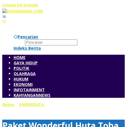
Lewati ke konten
Pencarian
Indeks Berita
HOME
GAYA HIDUP
POLITIK
OLAHRAGA
HUKUM
EKONOMI
INFOTAINMENT
KAHYANGANNEWS
Home
»
PARIWISATA
»
Paket Wonderful Huta Toba
Ditawarkan ke Singapura
Paket Wonderful Huta Toba