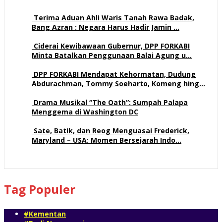
Terima Aduan Ahli Waris Tanah Rawa Badak,
Bang Azran : Negara Harus Hadir Jamin …
109 views
Ciderai Kewibawaan Gubernur, DPP FORKABI
Minta Batalkan Penggunaan Balai Agung u…
68 views
DPP FORKABI Mendapat Kehormatan, Dudung
Abdurachman, Tommy Soeharto, Komeng hing…
57 views
Drama Musikal “The Oath”: Sumpah Palapa
Menggema di Washington DC
57 views
Sate, Batik, dan Reog Menguasai Frederick,
Maryland – USA: Momen Bersejarah Indo…
51 views
Tag Populer
#Kementan