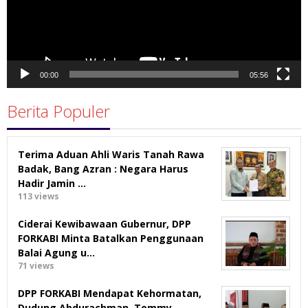
00:00
05:56
Berita Populer
Terima Aduan Ahli Waris Tanah Rawa
Badak, Bang Azran : Negara Harus
Hadir Jamin …
113 views
Ciderai Kewibawaan Gubernur, DPP
FORKABI Minta Batalkan Penggunaan
Balai Agung u…
71 views
DPP FORKABI Mendapat Kehormatan,
Dudung Abdurachman, Tommy