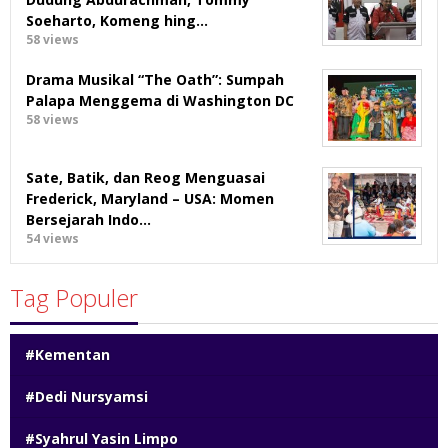
Soeharto, Komeng hing…
58 views
Drama Musikal “The Oath”: Sumpah
Palapa Menggema di Washington DC
58 views
Sate, Batik, dan Reog Menguasai
Frederick, Maryland – USA: Momen
Bersejarah Indo…
54 views
Tag Populer
#Kementan
#Dedi Nursyamsi
#Syahrul Yasin Limpo