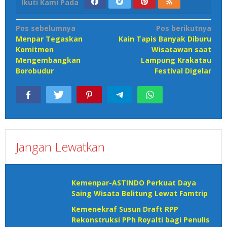
Ikuti Kami Pada
Navigasi
Pos sebelumnya
Pos berikutnya
Menpar Tegaskan
Kain Tapis Banyak Diburu
pos
Komitmen
Wisatawan saat
Mengembangkan
Lampung Krakatau
Borobudur
Festival Digelar
Jangan Lewatkan
Kemenpar-ASTINDO Perkuat Daya
Saing Wisata Belitung Lewat Famtrip
Kemenekraf Susun Draft RPP
Rekonstruksi PPh Royalti bagi Penulis