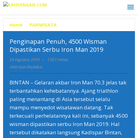
Lewati
ke
konten
Home
»
PARIWISATA
»
Penginapan
Penuh,
4500
Penginapan Penuh, 4500 Wisman
Wisman
Dipastikan Serbu Iron Man 2019
Dipastikan
Serbu
24 Agustus 2019
oleh
-
1,557 views
Iron
Den
oleh
Den Redaksi
Man
Redaksi
2019
BINTAN – Gelaran akbar Iron Man 70.3 jelas tak
terbantahkan kehebatannya. Ajang triathlon
paling menantang di Asia tersebut selalu
mampu menyedot wisatawan datang. Tak
terkecuali perhelatannya kali ini, sebanyak 4500
wisman dipastikan serbu Iron Man 2019. Hal
tersebut dikatakan langsung Kadispar Bintan,