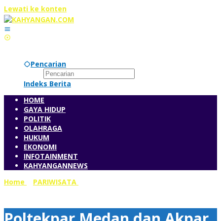
Lewati ke konten
Sabtu, 8 Agustus 2026
Pencarian
Indeks Berita
HOME
GAYA HIDUP
POLITIK
OLAHRAGA
HUKUM
EKONOMI
INFOTAINMENT
KAHYANGANNEWS
Home
»
PARIWISATA
»
Poltekpar Medan dan Akpar ULCLA
gelar Workshop Pematangan Kurikulum
Poltekpar Medan dan Akpar