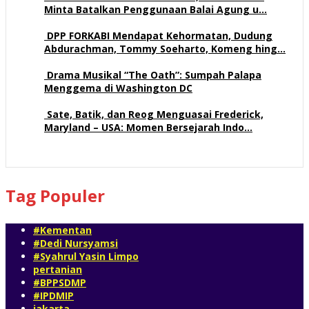
Minta Batalkan Penggunaan Balai Agung u…
71 views
DPP FORKABI Mendapat Kehormatan, Dudung
Abdurachman, Tommy Soeharto, Komeng hing…
58 views
Drama Musikal “The Oath”: Sumpah Palapa
Menggema di Washington DC
57 views
Sate, Batik, dan Reog Menguasai Frederick,
Maryland – USA: Momen Bersejarah Indo…
52 views
Tag Populer
#Kementan
#Dedi Nursyamsi
#Syahrul Yasin Limpo
pertanian
#BPPSDMP
#IPDMIP
jakarta