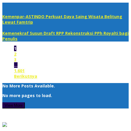
Kemenpar-ASTINDO Perkuat Daya Saing Wisata Belitung
Lewat Famtrip
Kemenekraf Susun Draft RPP Rekonstruksi PPh Royalti bagi
Penulis
1
2
3
…
1,601
Berikutnya
No More Posts Available.
No more pages to load.
View More