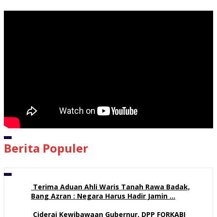
Pemutar Video
00:00
Berita Populer
00:00
05:56
Terima Aduan Ahli Waris Tanah Rawa Badak,
Bang Azran : Negara Harus Hadir Jamin …
113 views
Ciderai Kewibawaan Gubernur, DPP FORKABI