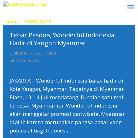
Lewati
ke
konten
Home
»
PARIWISATA
»
Tebar
Pesona,
Tebar Pesona, Wonderful Indonesia
Wonderful
Indonesia
Hadir di Yangon Myanmar
Hadir
3 Juli 2019
oleh
-
2,031 views
di
Den
Yangon
oleh
Den Redaksi
Redaksi
Myanmar
JAKARTA – Wonderful Indonesia bakal hadir di
Kota Yangon, Myanmar. Tepatnya di Myanmar
Plaza, 13-14 Juli mendatang. Di salah satu mall
terbesar Myanmar itu, Wonderful Indonesia
akan menggelar promosi pariwisata. Myanmar
dipilih karena merupakan pangsa pasar yang
potensial bagi Indonesia.