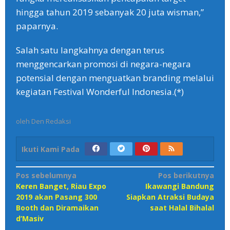
hingga tahun 2019 sebanyak 20 juta wisman,”
paparnya.
Salah satu langkahnya dengan terus
menggencarkan promosi di negara-negara
potensial dengan menguatkan branding melalui
kegiatan Festival Wonderful Indonesia.(*)
oleh
Den Redaksi
Ikuti Kami Pada
Navigasi
Pos sebelumnya
Pos berikutnya
Keren Banget, Riau Expo
Ikawangi Bandung
pos
2019 akan Pasang 300
Siapkan Atraksi Budaya
Booth dan Diramaikan
saat Halal Bihalal
d’Masiv