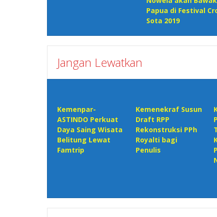
Nowela akan Bawak
pos
Papua di Festival C
Sota 2019
Jangan Lewatkan
Kemenpar-
Kemenekraf Susun
ASTINDO Perkuat
Draft RPP
Daya Saing Wisata
Rekonstruksi PPh
Belitung Lewat
Royalti bagi
Famtrip
Penulis