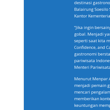
destinasi gastro
Balairung Soesilo
Kantor Kementeria
“Jika ingin bersa
gobal. Menjadi ya
seperti saat kita 
Confidence, and C
gastronomi berst
pariwisata Indones
Menteri Pariwisata
Menurut Menpar A
menjadi pemain gl
mencari pengalama
memberikan konteks
keuntungan mempr