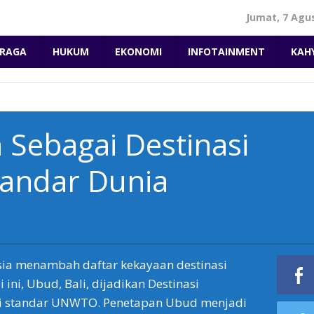
Jumat, 7 Agu
RAGA
HUKUM
EKONOMI
INFOTAINMENT
KAH
 Sebagai Destinasi
andar Dunia
sia menambah daftar kekayaan destinasi
 ini, Ubud, Bali, dijadikan Destinasi
i standar UNWTO. Penetapan Ubud menjadi