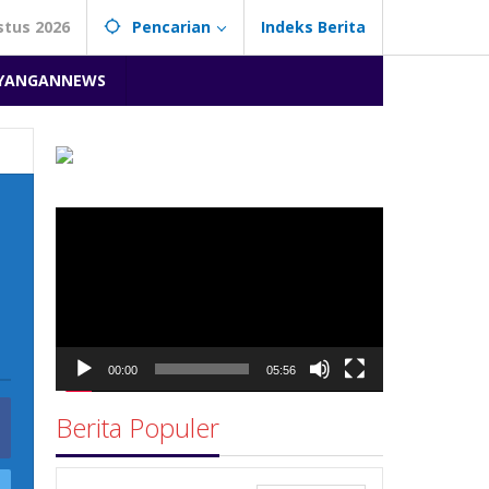
stus 2026
Pencarian
Indeks Berita
YANGANNEWS
Pemutar
Video
00:00
05:56
Berita Populer