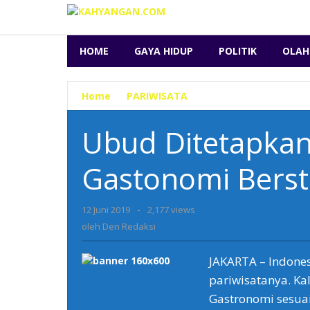
Lewati
ke
konten
HOME
GAYA HIDUP
POLITIK
OLAH
Home
»
PARIWISATA
»
Ubud
Ditetapkan
Sebagai
Ubud Ditetapkan
Destinasi
Gastonomi
Gastonomi Berst
Berstandar
Dunia
12 Juni 2019
oleh
-
2,177 views
Den
oleh
Den Redaksi
Redaksi
JAKARTA – Indone
pariwisatanya. Kali
Gastronomi sesua