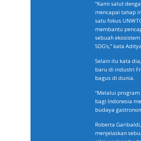
“Kami salut denga
mencapai tahap in
satu fokus UNWTO
membantu pencapa
sebuah ekosistem 
SDG’s,” kata Aditya
Selain itu kata 
baru di industri 
bagus di dunia.
“Melalui program
bagi Indonesia m
budaya gastronomi
Roberta Garibaldi
menjelaskan sebua