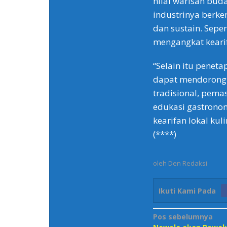
nilai warisan buda
industrinya berk
dan sustain. Seper
mengangkat kearif
“Selain itu penet
dapat mendorong 
tradisional, pemas
edukasi gastronom
kearifan lokal ku
(****)
oleh
Den Redaksi
Ikuti Kami Pada
Navigasi
Pos sebelumnya