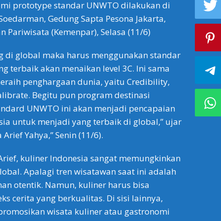
nomi prototype standar UNWTO dilakukan di
 Soedarman, Gedung Sapta Pesona Jakarta,
n Pariwisata (Kemenpar), Selasa (11/6)
ing di global maka harus menggunakan standar
ng terbaik akan menaikan level 3C. Ini sama
meraih penghargaan dunia, yaitu Credibility,
alibrate. Begitu pun program destinasi
andard UNWTO ini akan menjadi pencapaian
ia untuk menjadi yang terbaik di global,” ujar
 Arief Yahya,” Senin (11/6).
rief, kuliner Indonesia sangat memungkinkan
obal. Apalagi tren wisatawan saat ini adalah
n otentik. Namun, kuliner harus bisa
 cerita yang berkualitas. Di sisi lainnya,
omosikan wisata kuliner atau gastronomi