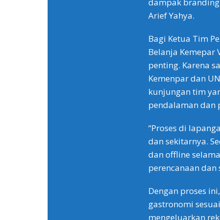
dampak branding p
Arief Yahya.
Bagi Ketua Tim P
Belanja Kemepar V
penting. Karena sa
Kemenpar dan UNW
kunjungan tim ya
pendalaman dan p
“Proses di lapang
dan sekitarnya. S
dan offline selama
perencanaan dan s
Dengan proses ini,
gastronomi sesua
mengeluarkan rek