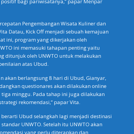
ositif bagi pariwisatanya,” papar Menpar
ercepatan Pengembangan Wisata Kuliner dan
ita Datau, Kick Off menjadi sebuah kemajuan
at ini, program yang dikerjakan oleh
TO ini memasuki tahapan penting yaitu
ng ditunjuk oleh UNWTO untuk melakukan
enilaian atas Ubud.
an akan berlangsung 8 hari di Ubud, Gianyar,
edangkan questionares akan dilakukan online
 tiga minggu. Pada tahap ini juga dilakukan
trategi rekomendasi,” papar Vita.
 berarti Ubud selangkah lagi menjadi destinasi
i standar UNWTO. Setelah itu UNWTO akan
omendasi yang perlu diterapkan dan