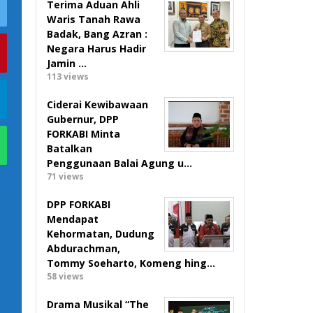
Terima Aduan Ahli
Waris Tanah Rawa
Badak, Bang Azran :
Negara Harus Hadir
Jamin …
113 views
Ciderai Kewibawaan
Gubernur, DPP
FORKABI Minta
Batalkan
Penggunaan Balai Agung u…
71 views
DPP FORKABI
Mendapat
Kehormatan, Dudung
Abdurachman,
Tommy Soeharto, Komeng hing…
58 views
Drama Musikal “The