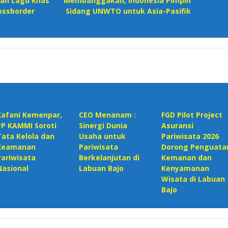
an Lagu Khas
Membanggakan, Indonesia Pimpin
rossborder
Sidang UNWTO untuk Asia-Pasifik
Kafani Kemenpar,
CEO Menanam :
FGD Pilot Project
PP KAMMI Soroti
Sinergi Dunia
Asuransi
Tata Kelola dan
Usaha untuk
Pariwisata 2026
Keamanan
Pariwisata
Dorong Penguata
Pariwisata
Berkelanjutan di
Kemanan dan
Nasional‎
Labuan Bajo
Kenyamanan
Wisata di Labuan
Bajo