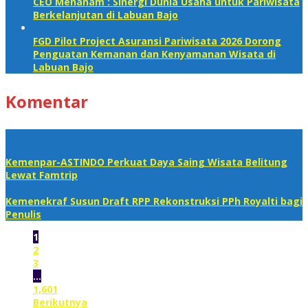
CEO Menanam : Sinergi Dunia Usaha untuk Pariwisata
Berkelanjutan di Labuan Bajo
FGD Pilot Project Asuransi Pariwisata 2026 Dorong
Penguatan Kemanan dan Kenyamanan Wisata di
Labuan Bajo
Komentar
Kemenpar-ASTINDO Perkuat Daya Saing Wisata Belitung
Lewat Famtrip
Kemenekraf Susun Draft RPP Rekonstruksi PPh Royalti bagi
Penulis
1
2
3
…
1,601
Berikutnya