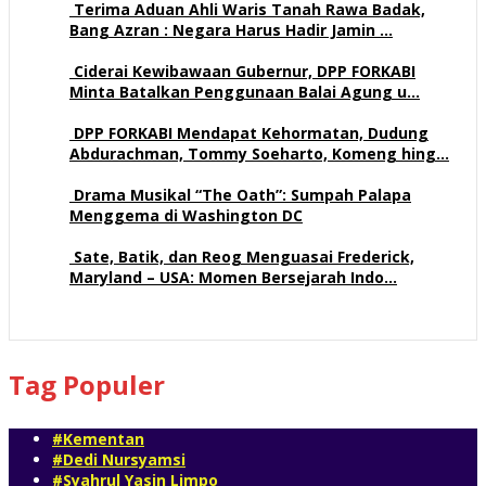
Terima Aduan Ahli Waris Tanah Rawa Badak,
Bang Azran : Negara Harus Hadir Jamin …
113 views
Ciderai Kewibawaan Gubernur, DPP FORKABI
Minta Batalkan Penggunaan Balai Agung u…
71 views
DPP FORKABI Mendapat Kehormatan, Dudung
Abdurachman, Tommy Soeharto, Komeng hing…
58 views
Drama Musikal “The Oath”: Sumpah Palapa
Menggema di Washington DC
57 views
Sate, Batik, dan Reog Menguasai Frederick,
Maryland – USA: Momen Bersejarah Indo…
52 views
Tag Populer
#Kementan
#Dedi Nursyamsi
#Syahrul Yasin Limpo