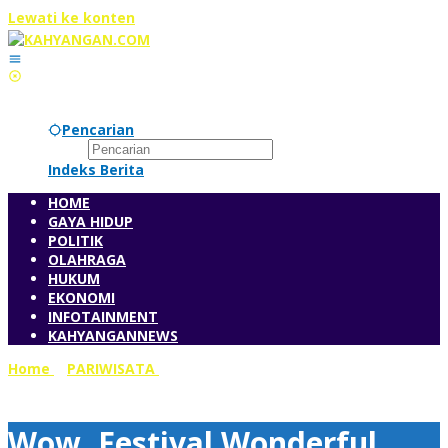
Lewati ke konten
Pencarian
Indeks Berita
HOME
GAYA HIDUP
POLITIK
OLAHRAGA
HUKUM
EKONOMI
INFOTAINMENT
KAHYANGANNEWS
Home
»
PARIWISATA
»
Wow, Festival Wonderful Indonesia
Digelar dengan Strategi Baru
Wow, Festival Wonderful