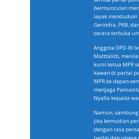
bermunculan men
layak menduduki k
Gerindra, PKB, d
secara terbuka u
Anggota DPD-RI te
Matttalitti, menil
kursi ketua MPR s
kawan di partai p
MPR ke depan sema
menjaga Pancasila,
Nyalla kepada war
Namun, sambung L
jika kemudian pe
dengan rasa pers
partai dan upaya 