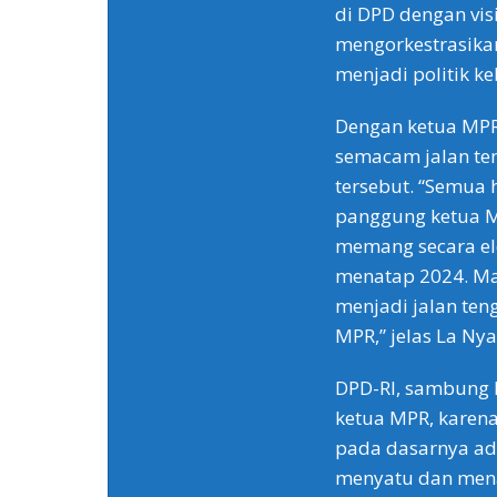
di DPD dengan vi
mengorkestrasikan
menjadi politik ke
Dengan ketua MPR 
semacam jalan te
tersebut. “Semua 
panggung ketua MP
memang secara ele
menatap 2024. Ma
menjadi jalan ten
MPR,” jelas La Nya
DPD-RI, sambung L
ketua MPR, karena 
pada dasarnya ad
menyatu dan mena