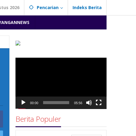
stus 2026
Pencarian
Indeks Berita
YANGANNEWS
Pemutar
Video
00:00
05:56
Berita Populer