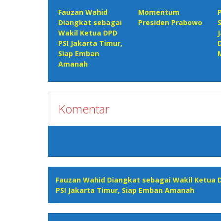
Fauzan Wahid
Momentum
Diangkat sebagai
Presiden Prabowo
Wakil Ketua DPD
PSI Jakarta Timur,
Siap Emban
Amanah
Komentar
Fauzan Wahid Diangkat sebagai Wakil Ketua 
PSI Jakarta Timur, Siap Emban Amanah