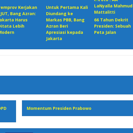
Pemprov Kerjakan
Untuk Pertama Kali
SJUT, Bang Azran:
Diundang ke
Jakarta Harus
Markas PBB, Bang
66 Tahun Dekrit
Ditata Lebih
Azran Beri
Presiden: Sebuah
Modern
Apresiasi kepada
Peta Jalan
Jakarta
DPD
Momentum Presiden Prabowo