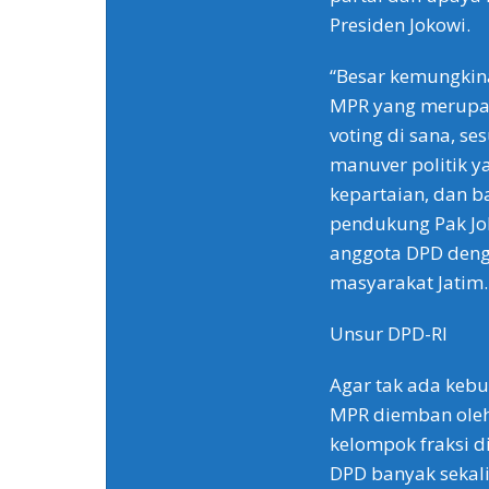
Presiden Jokowi.
“Besar kemungkin
MPR yang merupak
voting di sana, s
manuver politik y
kepartaian, dan b
pendukung Pak Joko
anggota DPD denga
masyarakat Jatim.
Unsur DPD-RI
Agar tak ada kebu
MPR diemban oleh 
kelompok fraksi di
DPD banyak sekali