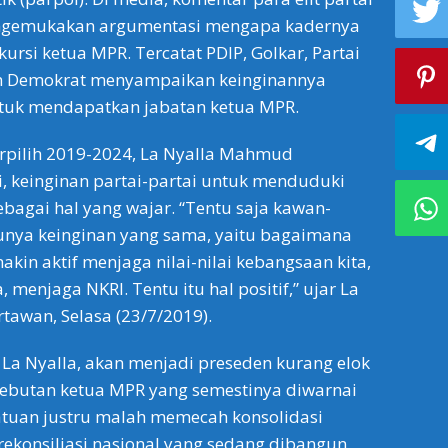
gemukakan argumentasi mengapa kadernya
ursi ketua MPR. Tercatat PDIP, Golkar, Partai
an Demokrat menyampaikan keinginannya
ntuk mendapatkan jabatan ketua MPR.
rpilih 2019-2024, La Nyalla Mahmud
ai, keinginan partai-partai untuk menduduki
ebagai hal yang wajar. “Tentu saja kawan-
unya keinginan yang sama, yaitu bagaimana
kin aktif menjaga nilai-nilai kebangsaan kita,
 menjaga NKRI. Tentu itu hal positif,” ujar La
tawan, Selasa (23/7/2019).
a Nyalla, akan menjadi preseden kurang elok
rebutan ketua MPR yang semestinya diwarnai
atuan justru malah memecah konsolidasi
rekonsiliasi nasional yang sedang dibangun