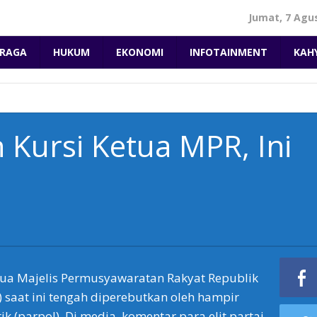
Jumat, 7 Agu
RAGA
HUKUM
EKONOMI
INFOTAINMENT
KAH
Kursi Ketua MPR, Ini
tua Majelis Permusyawaratan Rakyat Republik
) saat ini tengah diperebutkan oleh hampir
ik (parpol). Di media, komentar para elit partai