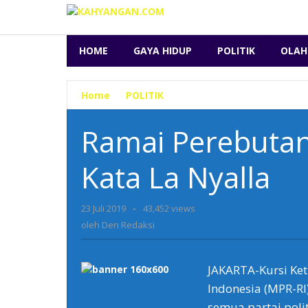
Lewati
ke
konten
HOME
GAYA HIDUP
POLITIK
OLAH
Home
»
POLITIK
»
Ramai
Perebutan
Kursi
Ramai Perebutan 
Ketua
MPR,
Kata La Nyalla
Ini
Kata
La
23 Juli 2019
oleh
-
43,452 views
Nyalla
Den
oleh
Den Redaksi
Redaksi
JAKARTA-Kursi Ke
Indonesia (MPR-RI
semua partai polit