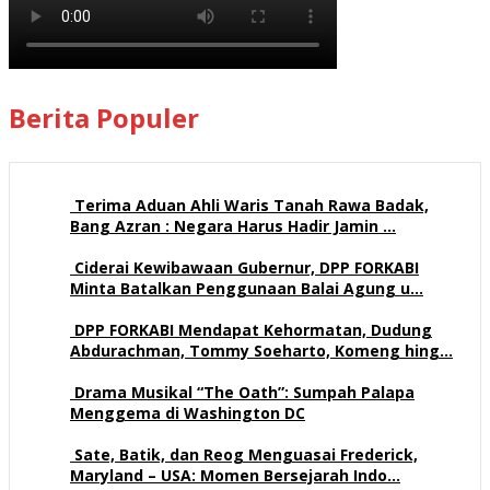
Berita Populer
Terima Aduan Ahli Waris Tanah Rawa Badak,
Bang Azran : Negara Harus Hadir Jamin …
113 views
Ciderai Kewibawaan Gubernur, DPP FORKABI
Minta Batalkan Penggunaan Balai Agung u…
71 views
DPP FORKABI Mendapat Kehormatan, Dudung
Abdurachman, Tommy Soeharto, Komeng hing…
58 views
Drama Musikal “The Oath”: Sumpah Palapa
Menggema di Washington DC
57 views
Sate, Batik, dan Reog Menguasai Frederick,
Maryland – USA: Momen Bersejarah Indo…