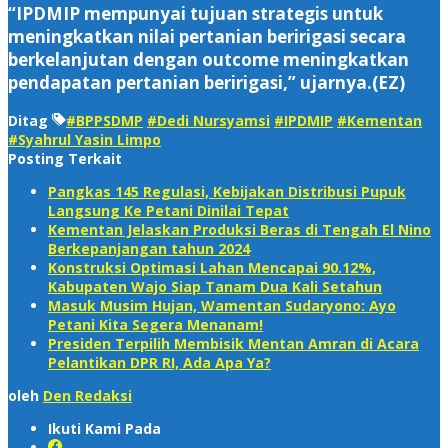
“IPDMIP mempunyai tujuan strategis untuk
meningkatkan nilai pertanian beririgasi secara
berkelanjutan dengan outcome meningkatkan
pendapatan pertanian beririgasi,” ujarnya.(EZ)
Ditag
#BPPSDMP
#Dedi Nursyamsi
#IPDMIP
#Kementan
#Syahrul Yasin Limpo
Posting Terkait
Pangkas 145 Regulasi, Kebijakan Distribusi Pupuk
Langsung Ke Petani Dinilai Tepat
Kementan Jelaskan Produksi Beras di Tengah El Nino
Berkepanjangan tahun 2024
Konstruksi Optimasi Lahan Mencapai 90.12%,
Kabupaten Wajo Siap Tanam Dua Kali Setahun
Masuk Musim Hujan, Wamentan Sudaryono: Ayo
Petani Kita Segera Menanam!
Presiden Terpilih Membisik Mentan Amran di Acara
Pelantikan DPR RI, Ada Apa Ya?
oleh
Den Redaksi
Ikuti Kami Pada