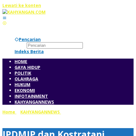
Lewati ke konten
Pencarian
Indeks Berita
HOME
GAYA HIDUP
POLITIK
OLAHRAGA
HUKUM
EKONOMI
INFOTAINMENT
KAHYANGANNEWS
Home
»
KAHYANGANNEWS
»
IPDMIP dan Kostratani
Bersinergi Bangun Pertanian
IPDMIP dan Kostratani