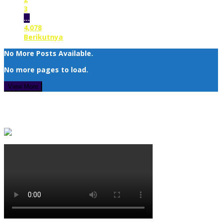
3
…
4,078
Berikutnya
No More Posts Available.
No more pages to load.
View More