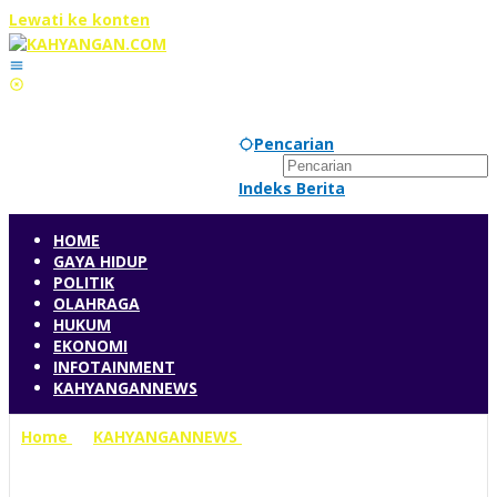
Lewati ke konten
Pencarian
Indeks Berita
HOME
GAYA HIDUP
POLITIK
OLAHRAGA
HUKUM
EKONOMI
INFOTAINMENT
KAHYANGANNEWS
Home
»
KAHYANGANNEWS
»
Jelang Pilkada, Banyak
Warga Sultra Belum Punya e-KTP, Ketua DPD Minta KPU
Jemput Bola