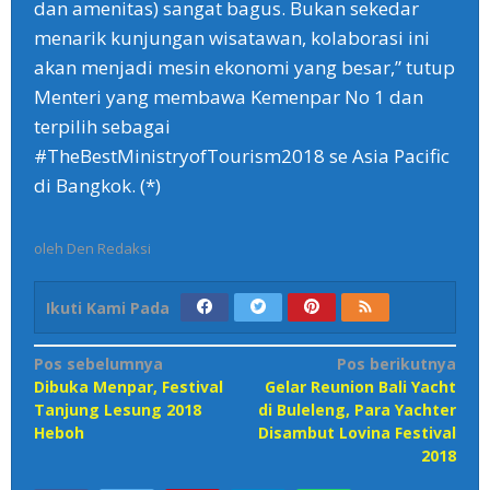
dan amenitas) sangat bagus. Bukan sekedar
menarik kunjungan wisatawan, kolaborasi ini
akan menjadi mesin ekonomi yang besar,” tutup
Menteri yang membawa Kemenpar No 1 dan
terpilih sebagai
#TheBestMinistryofTourism2018 se Asia Pacific
di Bangkok. (*)
oleh
Den Redaksi
Ikuti Kami Pada
Navigasi
Pos sebelumnya
Pos berikutnya
Dibuka Menpar, Festival
Gelar Reunion Bali Yacht
pos
Tanjung Lesung 2018
di Buleleng, Para Yachter
Heboh
Disambut Lovina Festival
2018