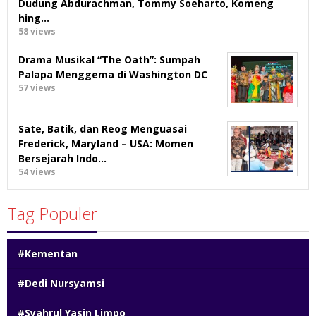
Dudung Abdurachman, Tommy Soeharto, Komeng
hing…
58 views
Drama Musikal “The Oath”: Sumpah
Palapa Menggema di Washington DC
57 views
Sate, Batik, dan Reog Menguasai
Frederick, Maryland – USA: Momen
Bersejarah Indo…
54 views
Tag Populer
#Kementan
#Dedi Nursyamsi
#Syahrul Yasin Limpo