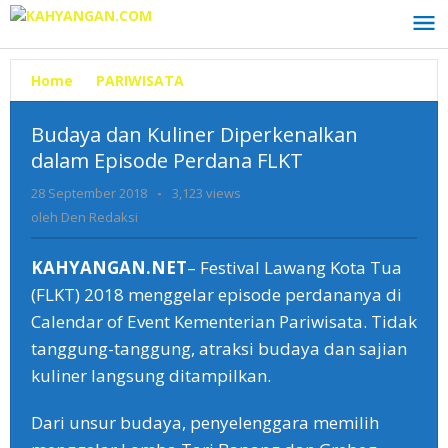
Lewati
ke
konten
Home
»
PARIWISATA
»
Budaya
dan
Kuliner
Budaya dan Kuliner Diperkenalkan
Diperkenalkan
dalam Episode Perdana FLKT
dalam
Episode
28 September 2018
oleh
-
3,123 views
Perdana
Den
oleh
Den Redaksi
FLKT
Redaksi
KAHYANGAN.NET
– Festival Lawang Kota Tua
(FLKT) 2018 menggelar episode perdananya di
Calendar of Event Kementerian Pariwisata. Tidak
tanggung-tanggung, atraksi budaya dan sajian
kuliner langsung ditampilkan.
Dari unsur budaya, penyelenggara memilih