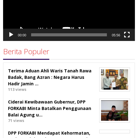
00:00
05:56
Berita Populer
Terima Aduan Ahli Waris Tanah Rawa
Badak, Bang Azran : Negara Harus
Hadir Jamin …
113 views
Ciderai Kewibawaan Gubernur, DPP
FORKABI Minta Batalkan Penggunaan
Balai Agung u…
71 views
DPP FORKABI Mendapat Kehormatan,