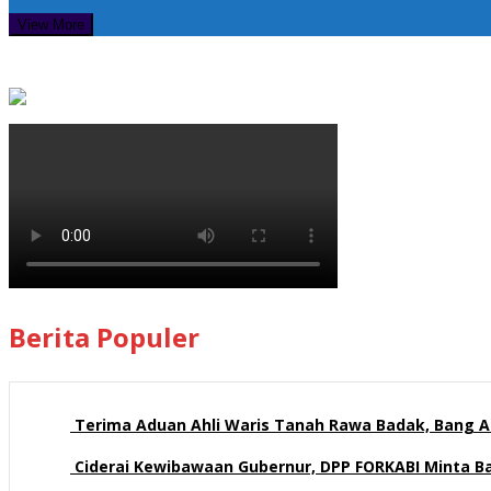
View More
Berita Populer
Terima Aduan Ahli Waris Tanah Rawa Badak, Bang Az
112 views
Ciderai Kewibawaan Gubernur, DPP FORKABI Minta 
69 views