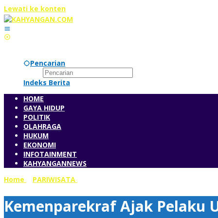
Lewati ke konten
Pencarian
Indeks Berita
HOME
GAYA HIDUP
POLITIK
OLAHRAGA
HUKUM
EKONOMI
INFOTAINMENT
KAHYANGANNEWS
Home
»
PARIWISATA
»
Kemenparekraf Ajak Pelaku Usaha Kul
Kemenparekraf Ajak Pelaku U