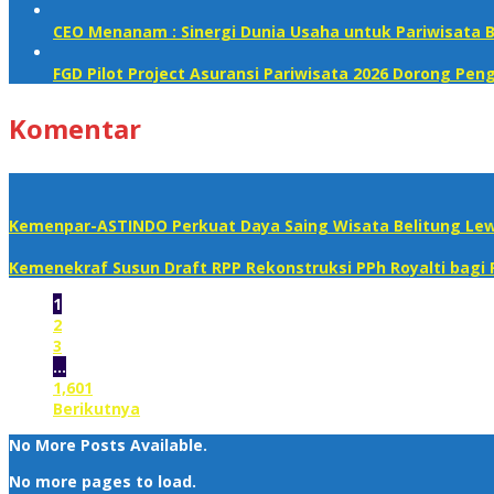
CEO Menanam : Sinergi Dunia Usaha untuk Pariwisata B
FGD Pilot Project Asuransi Pariwisata 2026 Dorong P
Komentar
Kemenpar-ASTINDO Perkuat Daya Saing Wisata Belitung Lew
Kemenekraf Susun Draft RPP Rekonstruksi PPh Royalti bagi 
1
2
3
…
1,601
Berikutnya
No More Posts Available.
No more pages to load.