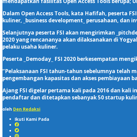
mendapatkan fasilitas Open Access Tools berupa; 
Dalam Open Access Tools, kata Hafifah, peserta FSI 
kuliner, _business development_ perusahaan, dan i
Selanjutnya peserta FSI akan mengirimkan _pitchd
2020 yang rencananya akan dilaksanakan di Yogyak
pelaku usaha kuliner.
Peserta _Demoday_ FSI 2020 berkesempatan mengiku
“Pelaksanaan FSI tahun-tahun sebelumnya telah men
pengembangan kapasitas dan akses pembiayaan bagi 
Ajang FSI digelar pertama kali pada 2016 dan kali 
pendaftar dan ditetapkan sebanyak 50 startup kuli
oleh
Den Redaksi
Ikuti Kami Pada