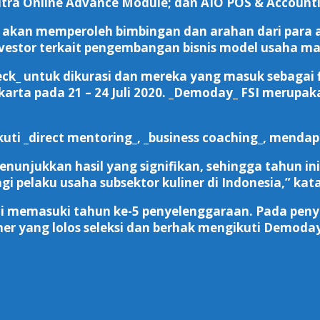
Ultra Online Advance Module; dan AIO POS & Account
akan memperoleh bimbingan dan arahan dari para ahli 
nvestor terkait pengembangan bisnis model usaha ma
eck_ untuk dikurasi dan mereka yang masuk sebagai 
arta pada 21 – 24 Juli 2020. _Demoday_ FSI merupak
ti _direct mentoring_, _business coaching_, mendap
unjukkan hasil yang signifikan, sehingga tahun ini
pelaku usaha subsektor kuliner di Indonesia,” kata
ini memasuki tahun ke-5 penyelenggaraan. Pada penye
ner yang lolos seleksi dan berhak mengikuti Demoday