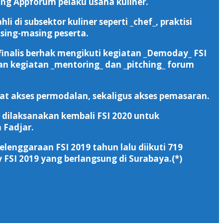
ing Appforum pelaku usaha kuliner.
di subsektor kuliner seperti _chef_, praktisi
sing-masing peserta.
finalis berhak mengikuti kegiatan _Demoday_ FSI
an kegiatan _mentoring_ dan _pitching_ forum
at akses permodalan, sekaligus akses pemasaran.
 dilaksanakan kembali FSI 2020 untuk
 Fadjar.
lenggaraan FSI 2019 tahun lalu diikuti 719
 FSI 2019 yang berlangsung di Surabaya.(*)