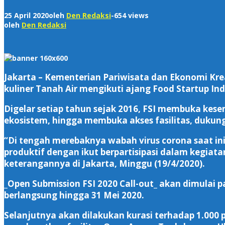
25 April 2020
oleh
Den Redaksi
-
654 views
oleh
Den Redaksi
Jakarta – Kementerian Pariwisata dan Ekonomi Kr
kuliner Tanah Air mengikuti ajang Food Startup Ind
Digelar setiap tahun sejak 2016, FSI membuka kes
ekosistem, hingga membuka akses fasilitas, dukun
“Di tengah merebaknya wabah virus corona saat in
produktif dengan ikut berpartisipasi dalam kegiat
keterangannya di Jakarta, Minggu (19/4/2020).
_Open Submission FSI 2020 Call-out_ akan dimulai 
berlangsung hingga 31 Mei 2020.
Selanjutnya akan dilakukan kurasi terhadap 1.000