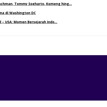
achman, Tommy Soeharto, Komeng hing…
ma di Washington DC
nd – USA: Momen Bersejarah Indo…