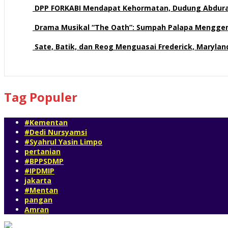
DPP FORKABI Mendapat Kehormatan, Dudung Abdur
57 views
Drama Musikal “The Oath”: Sumpah Palapa Mengge
57 views
Sate, Batik, dan Reog Menguasai Frederick, Maryla
52 views
Tag Populer
#Kementan
#Dedi Nursyamsi
#Syahrul Yasin Limpo
pertanian
#BPPSDMP
#IPDMIP
jakarta
#Mentan
pangan
Amran