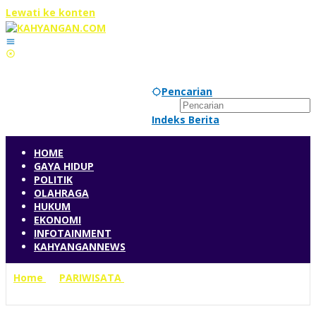
Lewati ke konten
Senin, 10 Agustus 2026
Pencarian
Indeks Berita
HOME
GAYA HIDUP
POLITIK
OLAHRAGA
HUKUM
EKONOMI
INFOTAINMENT
KAHYANGANNEWS
Home
»
PARIWISATA
»
Kemenparekraf Asesmen Liang
Ndara untuk Sertifikasi Desa Wisata Berkelanjutan