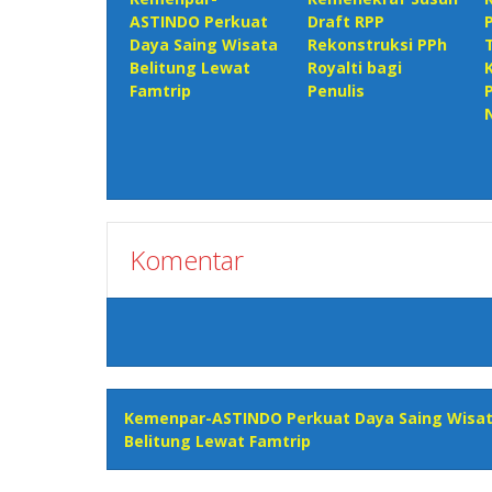
ASTINDO Perkuat
Draft RPP
Daya Saing Wisata
Rekonstruksi PPh
Belitung Lewat
Royalti bagi
Famtrip
Penulis
Komentar
Kemenpar-ASTINDO Perkuat Daya Saing Wisa
Belitung Lewat Famtrip