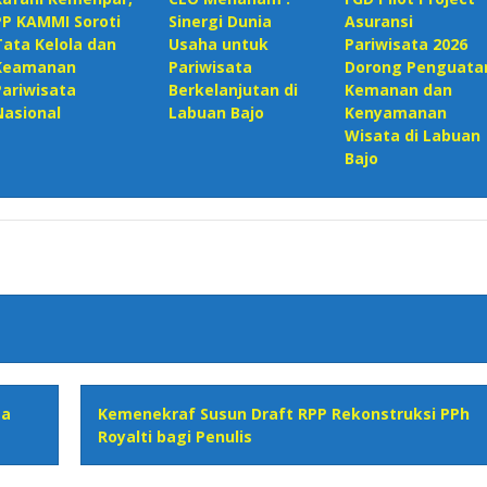
PP KAMMI Soroti
Sinergi Dunia
Asuransi
Tata Kelola dan
Usaha untuk
Pariwisata 2026
Keamanan
Pariwisata
Dorong Penguata
Pariwisata
Berkelanjutan di
Kemanan dan
Nasional‎
Labuan Bajo
Kenyamanan
Wisata di Labuan
Bajo
ta
Kemenekraf Susun Draft RPP Rekonstruksi PPh
Royalti bagi Penulis