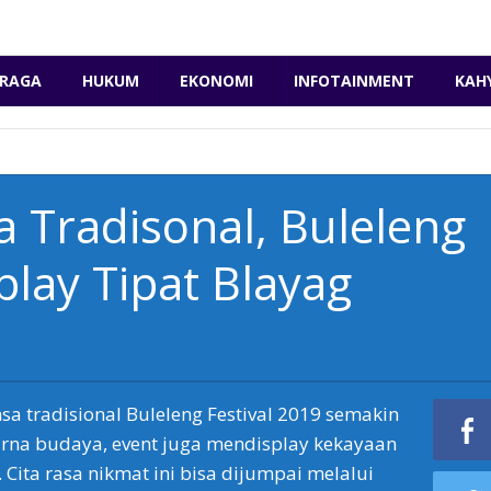
RAGA
HUKUM
EKONOMI
INFOTAINMENT
KAH
 Tradisonal, Buleleng
play Tipat Blayag
 tradisional Buleleng Festival 2019 semakin
arna budaya, event juga mendisplay kekayaan
. Cita rasa nikmat ini bisa dijumpai melalui