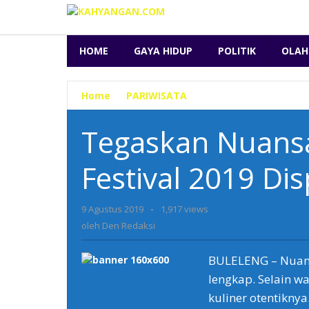
Lewati
ke
konten
HOME
GAYA HIDUP
POLITIK
OLAH
Home
»
PARIWISATA
»
Tegaskan
Nuansa
Tradisonal,
Tegaskan Nuansa
Buleleng
Festival
Festival 2019 Dis
2019
Display
Tipat
9 Agustus 2019
oleh
-
1,917 views
Blayag
Den
oleh
Den Redaksi
Redaksi
BULELENG – Nuansa
lengkap. Selain w
kuliner otentiknya