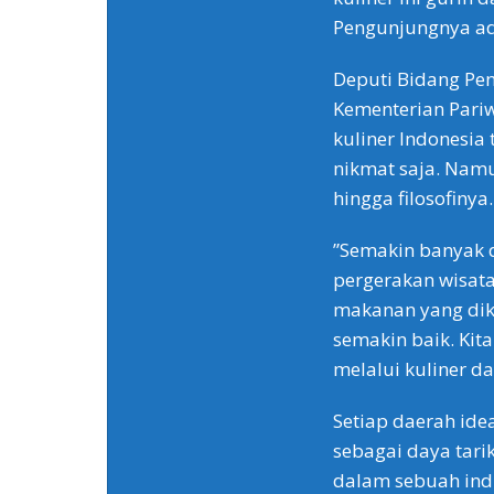
Pengunjungnya ad
Deputi Bidang Pe
Kementerian Pari
kuliner Indonesia
nikmat saja. Namun
hingga filosofinya.
”Semakin banyak d
pergerakan wisat
makanan yang dik
semakin baik. Kit
melalui kuliner da
Setiap daerah id
sebagai daya tarik
dalam sebuah indu