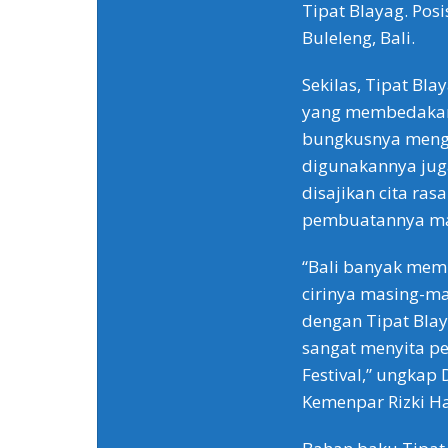
Tipat Blayag. Posi
Buleleng, Bali.
Sekilas, Tipat Bl
yang membedakan 
bungkusnya mengg
digunakannya jug
disajikan cita ras
pembuatannya masi
“Bali banyak memil
cirinya masing-ma
dengan Tipat Blaya
sangat menyita pe
Festival,” ungka
Kemenpar Rizki H