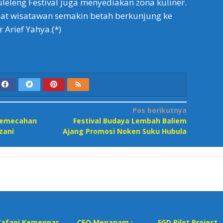
uleleng Festival juga menyediakan zona kuliner.
at wisatawan semakin betah berkunjung ke
 Arief Yahya.(*)
Pos berikutnya
 Pemecahan
Festival Budaya Lembah Baliem
zani
Ajang Promosi Noken Suku Hubula
Kafani Kemenpar,
CEO Menanam :
FGD Pilot Project