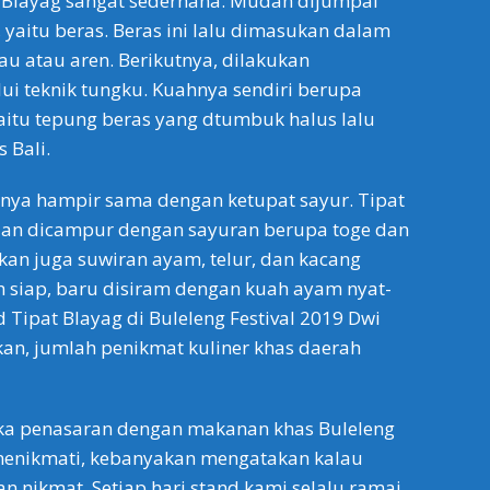
 Blayag sangat sederhana. Mudah dijumpai
 yaitu beras. Beras ini lalu dimasukan dalam
 atau aren. Berikutnya, dilakukan
i teknik tungku. Kuahnya sendiri berupa
aitu tepung beras yang dtumbuk halus lalu
 Bali.
nya hampir sama dengan ketupat sayur. Tipat
dan dicampur dengan sayuran berupa toge dan
an juga suwiran ayam, telur, dan kacang
ah siap, baru disiram dengan kuah ayam nyat-
d Tipat Blayag di Buleleng Festival 2019 Dwi
an, jumlah penikmat kuliner khas daerah
ka penasaran dengan makanan khas Buleleng
h menikmati, kebanyakan mengatakan kalau
dan nikmat. Setiap hari stand kami selalu ramai.