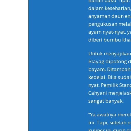
Bahan baku Tipat
dalam keseharian,
anyaman daun enau
pengukusan melalu
ayam nyat-nyat, y
diberi bumbu khas
Untuk menyajikan
Blayag dipotong 
bayam. Ditambahk
kedelai. Bila sud
nyat. Pemilik Stan
Cahyani menjelask
sangat banyak.
“Ya awalnya mere
ini. Tapi, setela
kuliner ini gurih 