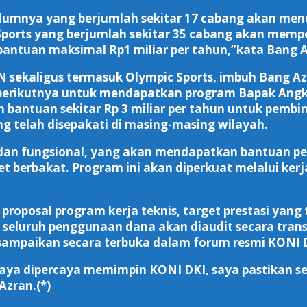
lumnya yang berjumlah sekitar 17 cabang akan menda
ports yang berjumlah sekitar 35 cabang akan memper
ntuan maksimal Rp1 miliar per tahun,”kata Bang 
sekaligus termasuk Olympic Sports, imbuh Bang Az
as berikutnya untuk mendapatkan program Bapak Ang
bantuan sekitar Rp 3 miliar per tahun untuk pembina
ang telah disepakati di masing-masing wilayah.
adan fungsional, yang akan mendapatkan bantuan p
et berbakat. Program ini akan diperkuat melalui ker
 proposal program kerja teknis, target prestasi yan
luruh penggunaan dana akan diaudit secara transp
disampaikan secara terbuka dalam forum resmi KONI 
saya dipercaya memimpin KONI DKI, saya pastikan se
Azran.(*)