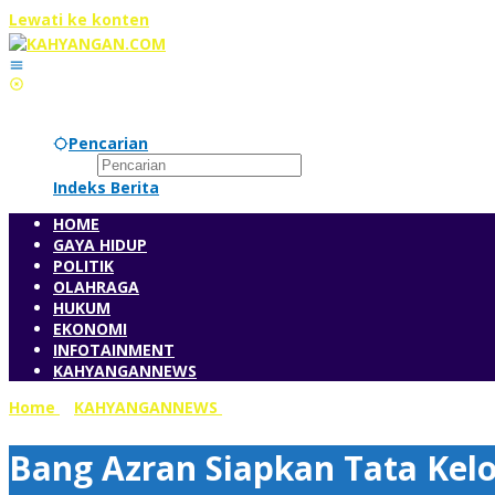
Lewati ke konten
Pencarian
Indeks Berita
HOME
GAYA HIDUP
POLITIK
OLAHRAGA
HUKUM
EKONOMI
INFOTAINMENT
KAHYANGANNEWS
Home
»
KAHYANGANNEWS
»
Bang Azran Siapkan Tata Kelol
Bang Azran Siapkan Tata Kel