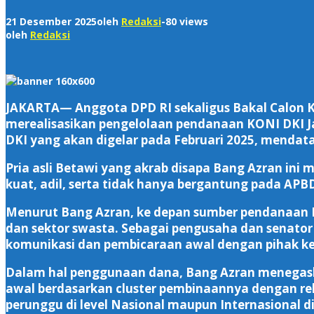
21 Desember 2025
oleh
Redaksi
-
80 views
oleh
Redaksi
JAKARTA— Anggota DPD RI sekaligus Bakal Calon 
merealisasikan pengelolaan pendanaan KONI DKI Ja
DKI yang akan digelar pada Februari 2025, mendat
‎Pria asli Betawi yang akrab disapa Bang Azran in
kuat, adil, serta tidak hanya bergantung pada APBD
‎Menurut Bang Azran, ke depan sumber pendanaan
dan sektor swasta. Sebagai pengusaha dan senator
komunikasi dan pembicaraan awal dengan pihak ke
‎Dalam hal penggunaan dana, Bang Azran menegaska
awal berdasarkan cluster pembinaannya dengan re
perunggu di level Nasional maupun Internasional di