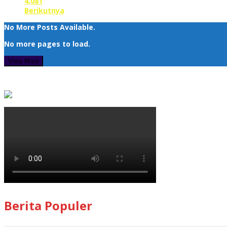
4,081
Berikutnya
No More Posts Available.
No more pages to load.
View More
Berita Populer