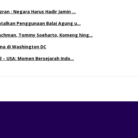
ran : Negara Harus Hadir Jamin …
Batalkan Penggunaan Balai Agung u…
achman, Tommy Soeharto, Komeng hing…
ma di Washington DC
nd – USA: Momen Bersejarah Indo…