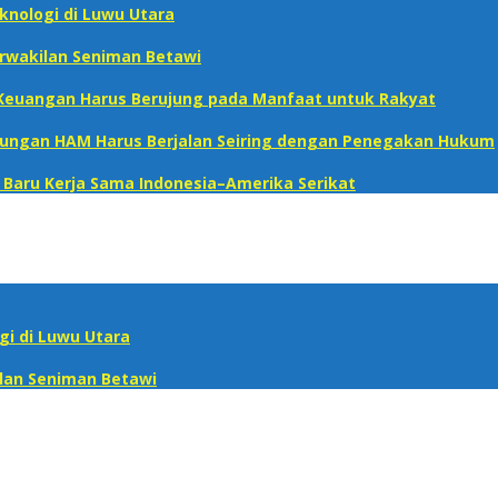
knologi di Luwu Utara
erwakilan Seniman Betawi
s Keuangan Harus Berujung pada Manfaat untuk Rakyat
ndungan HAM Harus Berjalan Seiring dengan Penegakan Hukum
s Baru Kerja Sama Indonesia–Amerika Serikat
i di Luwu Utara
ilan Seniman Betawi