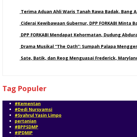
Terima Aduan Ahli Waris Tanah Rawa Badak, Bang Az
113 views
Ciderai Kewibawaan Gubernur, DPP FORKABI Minta 
71 views
DPP FORKABI Mendapat Kehormatan, Dudung Abdur
58 views
Drama Musikal “The Oath”: Sumpah Palapa Mengge
57 views
Sate, Batik, dan Reog Menguasai Frederick, Maryla
52 views
Tag Populer
#Kementan
#Dedi Nursyamsi
#Syahrul Yasin Limpo
pertanian
#BPPSDMP
#IPDMIP