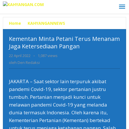
Lewati
ke
konten
Home
»
KAHYANGANNEWS
»
Kementan
Minta
Petani
Kementan Minta Petani Terus Menanam
Terus
Jaga Ketersediaan Pangan
Menanam
Jaga
22 April 2022
oleh
-
1,087 views
Ketersediaan
Den
oleh
Den Redaksi
Pangan
Redaksi
JAKARTA – Saat sektor lain terpuruk akibat
pandemi Covid-19, sektor pertanian justru
tumbuh. Pertanian menjadi kunci untuk
melawan pandemi Covid-19 yang melanda
dunia termasuk Indonesia. Oleh karena itu,
Kementerian Pertanian (Kementan) bertekad
untuk terus menjaga ketahanan pangan. Salah