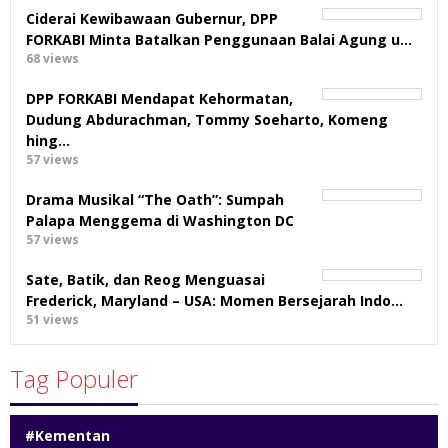
Ciderai Kewibawaan Gubernur, DPP
FORKABI Minta Batalkan Penggunaan Balai Agung u…
68 views
DPP FORKABI Mendapat Kehormatan,
Dudung Abdurachman, Tommy Soeharto, Komeng
hing…
57 views
Drama Musikal “The Oath”: Sumpah
Palapa Menggema di Washington DC
57 views
Sate, Batik, dan Reog Menguasai
Frederick, Maryland – USA: Momen Bersejarah Indo…
51 views
Tag Populer
#Kementan