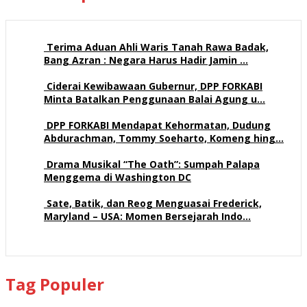
Terima Aduan Ahli Waris Tanah Rawa Badak,
Bang Azran : Negara Harus Hadir Jamin …
113 views
Ciderai Kewibawaan Gubernur, DPP FORKABI
Minta Batalkan Penggunaan Balai Agung u…
71 views
DPP FORKABI Mendapat Kehormatan, Dudung
Abdurachman, Tommy Soeharto, Komeng hing…
58 views
Drama Musikal “The Oath”: Sumpah Palapa
Menggema di Washington DC
57 views
Sate, Batik, dan Reog Menguasai Frederick,
Maryland – USA: Momen Bersejarah Indo…
52 views
Tag Populer