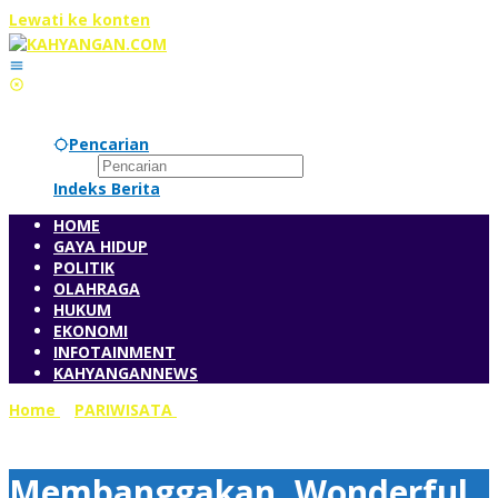
Lewati ke konten
Pencarian
Indeks Berita
HOME
GAYA HIDUP
POLITIK
OLAHRAGA
HUKUM
EKONOMI
INFOTAINMENT
KAHYANGANNEWS
Home
»
PARIWISATA
»
Membanggakan, Wonderful
Indonesia Tebar Pesona di Grab Singapura
Membanggakan, Wonderful