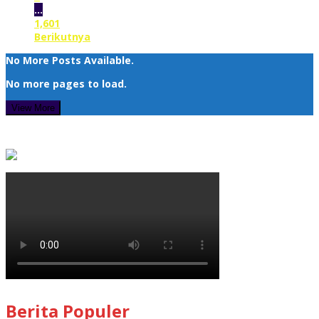
…
1,601
Berikutnya
No More Posts Available.
No more pages to load.
View More
Berita Populer